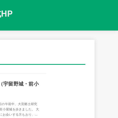
HP
会（宇留野城・前小
本日の午前中、大宮郷土研究
前小屋城を歩きました。 大
お会いする方もおり、...