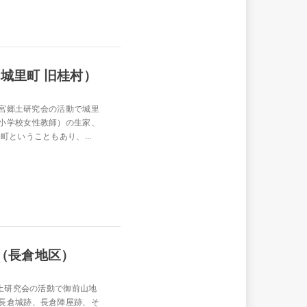
（城里町 旧桂村）
大宮郷土研究会の活動で城里
小学校女性教師）の生家、
ということもあり、...
会（長倉地区）
郷土研究会の活動で御前山地
長倉城跡、長倉陣屋跡、そ