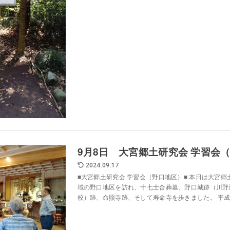
9月8日 大宮郷土研究会 学習会
2024.09.17
■大宮郷土研究会 学習会（野口地区）■ 本日は大宮
域の野口地区を訪れ、十七士合葬墓、野口城跡（川野
校）跡、命照寺跡、そして寿命寺を歩きました。 平成2