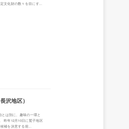
文化財の数々を目にす...
（長沢地区）
活動とは別に、趣味の一環と
 昨年12月10日に鷲子地区
補を決意する前...