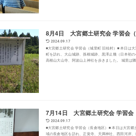
8月4日 大宮郷土研究会 学習会
2024.09.17
■大宮郷土研究会 学習会（城里町 旧桂村）■ 本日は
町を訪れ、大山城跡、孫根城跡、黒澤止幾（日本初の
高根山大山寺、阿波山上神社を歩きました。 城里は隣町
7月14日 大宮郷土研究会 学習
2024.09.17
■大宮郷土研究会 学習会（長倉地区）■ 本日は大宮
域の長倉地区を訪れ、正覚寺、天満神社、西田河岸、