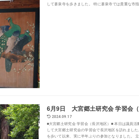
して蒼泉寺を歩きました。 特に蒼泉寺では貴重な市指定
6月9日 大宮郷土研究会 学習会
2024.09.17
■大宮郷土研究会 学習会（長沢地区）■ 本日は議員
して大宮郷土研究会の学習会で長沢地区を訪れました。
を歩いて以来、実に半年ぶりの参加となりました。 立候