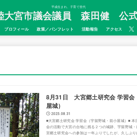
平成生まれ、子育て世代
陸大宮市議会議員 森田健 公式
プロフィール
政策／パンフレット
活動報告
アクセス
8月31日 大宮郷土研究会 学習
屋城）
2025.08.31
■大宮郷土研究会 学習会（宇留野城・前小屋城）■ 
会の活動で大宮の台地に残る２つの城跡、宇留野城・
宮郷土研究会への参加は一年ぶりでしたが、久しぶりに