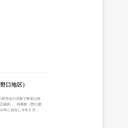
（野口地区）
郷土研究会の活動で御前山地
辺城跡）、時雍館（野口郷
1年に焼失し今年６月...