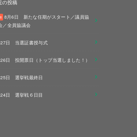
近の投稿
8月6日 新たな任期がスタート／議員協
会／全員協議会
月27日 当選証書授与式
月26日 投開票日（トップ当選しました！）
月25日 選挙戦最終日
月24日 選挙戦６日目