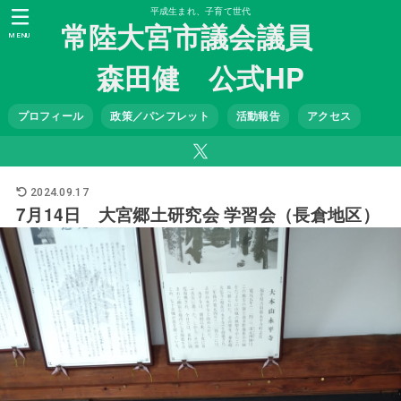
平成生まれ、子育て世代
常陸大宮市議会議員
MENU
森田健 公式HP
プロフィール
政策／パンフレット
活動報告
アクセス
2024.09.17
7月14日 大宮郷土研究会 学習会（長倉地区）