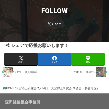
FOLLOW
シェアで応援お願いします！
ポスト
シェア
送る
7月17日 議員協議会
7月11日 要望対応
HOME
大宮郷土研究会
7月14日 大宮郷土研究会 学習会（長倉地区）
森田健後援会事務所