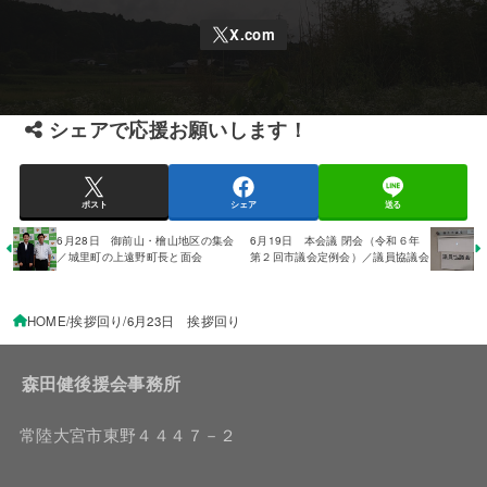
シェアで応援お願いします！
ポスト
シェア
送る
6月28日 御前山・檜山地区の集会
6月19日 本会議 閉会（令和６年
／城里町の上遠野町長と面会
第２回市議会定例会）／議員協議会
HOME
挨拶回り
6月23日 挨拶回り
森田健後援会事務所
常陸大宮市東野４４４７－２