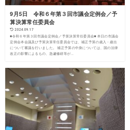
9月5日 令和６年第３回市議会定例会／予
算決算常任委員会
2024.09.17
■令和６年第３回市議会定例会／予算決算常任委員会■ 本日の市議会
定例会本会議及び予算決算常任委員会では、補正予算の歳入・歳出
について審議を行いました。 補正予算の中身については、国の法律
改正の影響によるもの、急遽修繕等が...