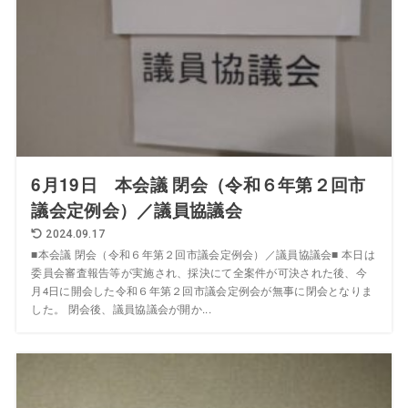
6月19日 本会議 閉会（令和６年第２回市
議会定例会）／議員協議会
2024.09.17
■本会議 閉会（令和６年第２回市議会定例会）／議員協議会■ 本日は
委員会審査報告等が実施され、採決にて全案件が可決された後、今
月4日に開会した令和６年第２回市議会定例会が無事に閉会となりま
した。 閉会後、議員協議会が開か...