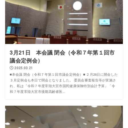
3月21日 本会議 閉会（令和７年第１回市
議会定例会）
2025.03.21
■本会議 閉会（令和７年第１回市議会定例会）■ ２月26日に開会した
３月定例会も本日で閉会となりました。 委員会審査報告等が実施さ
れ、私は「令和７年度常陸大宮市国民健康保険特別会計予算」「令
和７年度常陸大宮市後期高齢者医...