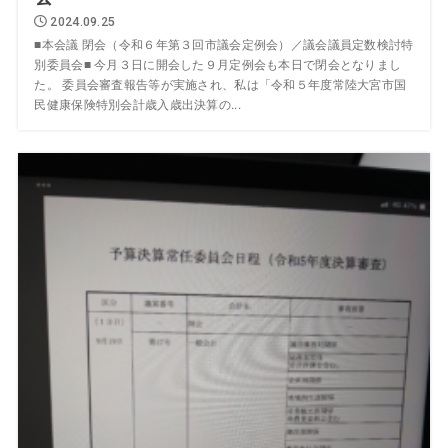
2024.09.25
■本会議 閉会（令和６年第３回市議会定例会）／議会議員定数検討特
別委員会■ 今月３日に開会した９月定例会も本日で閉会となりまし
た。 委員会審査報告等が実施され、私は「令和５年度常陸大宮市国
民健康保険特別会計歳入歳出決算の...