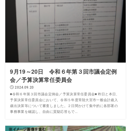
9月19～20日 令和６年第３回市議会定例
会／予算決算常任委員会
2024.09.20
■令和６年第３回市議会定例会／予算決算常任委員会■ 昨日と本日、
予算決算常任委員会において、令和５年度常陸大宮市一般会計歳入
歳出決算等について審査しました。２日間かけて集中的に各部署の
事務事業を確認し、自由に質疑応答もで...