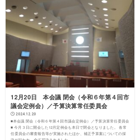
12月20日 本会議 閉会（令和６年第４回市
議会定例会）／予算決算常任委員会
2024.12.20
■本会議 閉会（令和６年第４回市議会定例会）／予算決算常任委員会
■ 今月３日に開会した12月定例会も本日で閉会となりました。 各常
任委員会の審査報告等が実施されたほか、補正予算案についての採
決が行われ、全て可決されました...