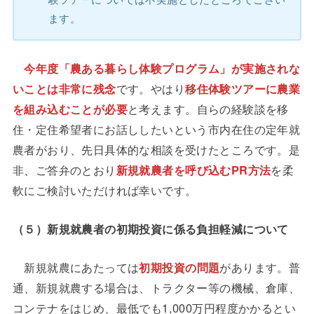
ます。
今年度「農ある暮らし体験プログラム」が実施されな
いことは非常に残念
です。やはり
移住体験ツアーに農業
を組み込むことが必要
と考えます。自らの経験談を移
住・定住希望者にお話ししたいという市内在住の定年就
農者がおり、先日具体的な相談を受けたところです。是
非、ご答弁のとおり
新規就農者を呼び込むPR方法
を柔
軟にご検討いただければ幸いです。
（５）新規就農者の初期投資に係る負担軽減について
新規就農にあたっては
初期投資の問題
があります。普
通、新規就農する場合は、トラクター等の機械、倉庫、
コンテナをはじめ、最低でも1,000万円程度かかるとい