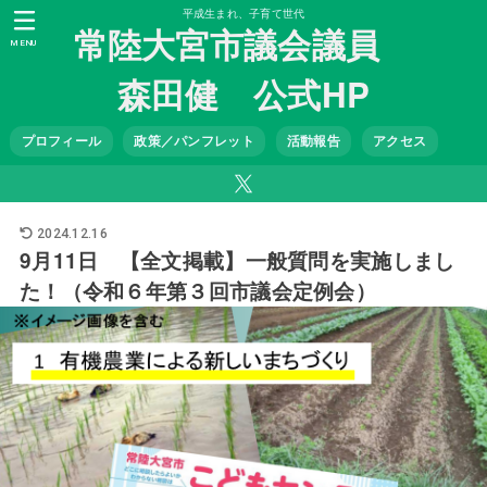
平成生まれ、子育て世代
常陸大宮市議会議員
MENU
森田健 公式HP
プロフィール
政策／パンフレット
活動報告
アクセス
2024.12.16
9月11日 【全文掲載】一般質問を実施しまし
た！（令和６年第３回市議会定例会）