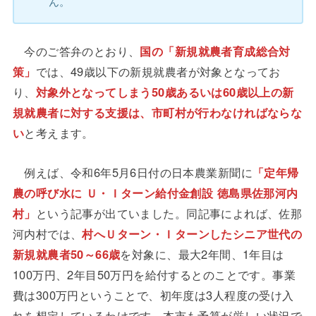
ん。
今のご答弁のとおり、
国の「新規就農者育成総合対
策」
では、49歳以下の新規就農者が対象となってお
り、
対象外となってしまう50歳あるいは60歳以上の新
規就農者に対する支援は、市町村が行わなければならな
い
と考えます。
例えば、令和6年5月6日付の日本農業新聞に
「定年帰
農の呼び水に Ｕ・Ｉターン給付金創設 徳島県佐那河内
村」
という記事が出ていました。同記事によれば、佐那
河内村では、
村へＵターン・Ｉターンしたシニア世代の
新規就農者50～66歳
を対象に、最大2年間、1年目は
100万円、2年目50万円を給付するとのことです。事業
費は300万円ということで、初年度は3人程度の受け入
れを想定しているわけです。本市も予算が厳しい状況で