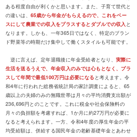
ある程度自由が利くかと思います。また、子育て世代と
の違いは、
65歳から年金がもらえるので、これをベー
スにして農業での収入をプラスするとダブルでの収入
と
なります。しかも、一年365日ではなく、特定のブラン
ド野菜等の時期だけ集中して働くスタイルも可能です。
逆に言えば、定年退職後に年金受給者となり、
実際に
生活を送るうえで、年金収入のみでは心もとなく、プラ
スして年間で最低100万円は必要になる
と考えます。令
和4年に行われた総務省統計局の家計調査によると、65
歳以上の夫婦のみの無職世帯は月々の平均消費支出額が
236,696円とのことです。これに税金や社会保険料の
月々の負担額を考慮すれば、1か月に約27万円が必要に
なると考えられます。一方、令和4年度の厚生年金の平
均受給額は、併給する国民年金の老齢基礎年金とあわせ