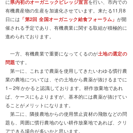
に
県内初のオーガニックビレッジ宣言
を行い、市内での
有機農産物の生産を加速化させています。来たる11月8
日には
「第2回 全国オーガニック給食フォーラム」
が開
催される予定であり、有機農業に関する取組が積極的に
進められております。
一方、有機農業で重要になってくるのが
土地の選定の
問題
です。
第一に、これまで農薬を使用してきたいわゆる慣行農
業の農地については、その土地から農薬が抜けるまでに
1～2年かかると認識しております。耕作放棄地であれ
ば、ケースにもよりますが、基本的には農薬が抜けてい
ることがメリットになります。
第二に、隣接農地からの使用禁止資材の飛散などの問
題も、周囲に慣行農地のない耕作放棄地であれば、クリ
アできる場合が多いかと思います。