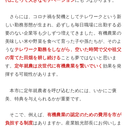
さらには、コロナ禍を契機としてテレワークという新
しい勤務形態が生まれ、必ずしも毎日職場に出勤する必
要のない企業等も少しずつ増えてきました。有機農業の
美味しい米や野菜を食べて育った子や孫たちが、そのよ
うな
テレワーク勤務をしながら、空いた時間で父や祖父
の育てた田畑を耕し続ける
ことも夢ではないと思いま
す。
定年就農は次世代に有機農業を繋いでいく
効果を発
揮する可能性があります。
本市に定年就農者を呼び込むためには、いかにご褒
美、特典を与えられるかが重要です。
そこで、例えば、
有機農業の認定のための費用を市が
負担する制度
はありますか。産業観光部長にお伺いしま