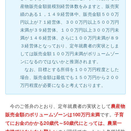
産物販売金額規模別経営体数をみますと、販売実
績のある１，１４９経営体中、販売金額５００万
円以上が７１経営体、３００万円以上５００万円
未満が３９経営体、１００万円以上３００万円未
満が１４６経営体、さらに１００万円未満が８９
３経営体となっており、定年就農者の実状としま
しては販売金額１００万円未満がボリュームゾー
ンになるのではないかと推測されます。
なお、目標とする所得を１００万円程度とした
場合、販売金額は最低でも１５０万円から２００
万円程度が必要になると考えております。
今のご答弁のとおり、定年就農者の実状として
農産物
販売金額のボリュームゾーンは100万円未満
です。
子育
てにお金のかかる20歳代～50歳代にとっては、農業一