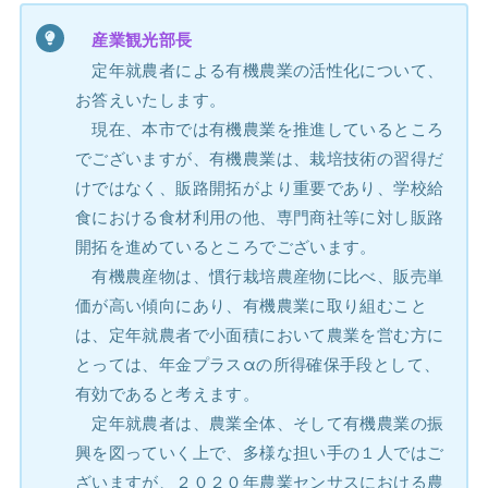
産業観光部長
定年就農者による有機農業の活性化について、
お答えいたします。
現在、本市では有機農業を推進しているところ
でございますが、有機農業は、栽培技術の習得だ
けではなく、販路開拓がより重要であり、学校給
食における食材利用の他、専門商社等に対し販路
開拓を進めているところでございます。
有機農産物は、慣行栽培農産物に比べ、販売単
価が高い傾向にあり、有機農業に取り組むこと
は、定年就農者で小面積において農業を営む方に
とっては、年金プラスαの所得確保手段として、
有効であると考えます。
定年就農者は、農業全体、そして有機農業の振
興を図っていく上で、多様な担い手の１人ではご
ざいますが、２０２０年農業センサスにおける農