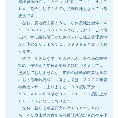
農地総面積５，４６０ｈａに対して、１，４１７
ｈａ、割合にして２６％が荒廃農地となっている
状況です。
なお、農地総面積のうち、耕作農地は全体の４
９．２％の２，６８７ｈａとなっており、この他
には、常に維持管理がなされている保全管理農地
が全体の２０．１％で１，０９８ｈａとなってお
ります。
次に、奥久慈なす、奥久慈ねぎ、奥久慈の枝物
等の、作物別の年齢別就農者数につきましては、
把握しておりませんが、市内の基幹的農業従事者
における年齢構成につきましては、２０２０年農
林業センサスによりますと、３９歳以下が１．
５％、４０～６９歳が３１．７％、７０歳以上が
６６．７％となっております。
なお、新たに農業経営を営もうとする方のう
ち、４５歳未満の青年等就農計画認定者の生産作