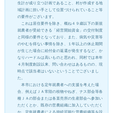
生計が成り立つ計画であること、村が作成する地
域計画に担い手として位置づけられていること等
の要件がございます。
これは居住要件を除き、概ね４９歳以下の新規
就農者が受給できる「経営開始資金」の交付制度
と同様の要件となっており、また、病気や災害等
のやむを得ない事情を除き、１年以上の休止期間
が生じた場合に給付金の返還が発生するなど、か
なりハードルは高いものと思われ、同村では本年
４月制度創設以来、問い合わせはあるものの、現
時点で該当者はいないということでございまし
た。
本市における定年就農者への支援を考えた場
合、例えばＪＡ常陸の枝物やねぎ、ナス部会等各
種ＪＡの部会または各直売所の生産部会へ参加い
ただくとか、既存の営農組織に加入していただく
か、定年就農者による持続可能な営農組織等を設