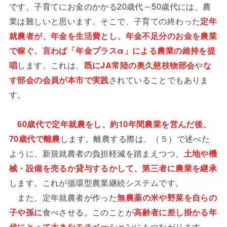
です。子育てにお金のかかる20歳代～50歳代には、農
業は難しいと思います。そこで、子育ての終わった
定年
就農者が、年金を生活費とし、年金不足分のお金を農業
で稼ぐ、言わば「年金プラスα」による農業の維持を提
唱
します。これは、
既にJA常陸の奥久慈枝物部会
や
な
す部会の会員が本市で実践
されていることでもありま
す。
60歳代で定年就農をし、約10年間農業を営んだ後、
70歳代で離農
します。離農する際は、（５）で述べた
ように、新規就農者の負担軽減を踏まえつつ、
土地や機
械・設備を売るか貸与するかして、第三者に農業を継承
します。これが循環型農業継続システムです。
また、定年就農者が作った
無農薬の米や野菜を自らの
子や孫に
食べさせる。このことが
高齢者に差し掛かる年
代にとって大きなモチベーション
にもつながります。