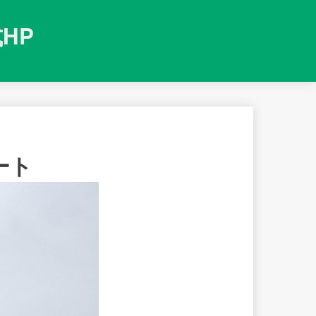
HP
ート