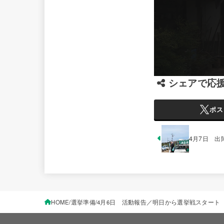
シェアで応
ポス
4月7日 出
HOME
選挙準備
4月6日 活動報告／明日から選挙戦スタート