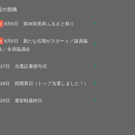
近の投稿
8月8日 第38回美和ふるさと祭り
8月6日 新たな任期がスタート／議員協
会／全員協議会
月27日 当選証書授与式
月26日 投開票日（トップ当選しました！）
月25日 選挙戦最終日