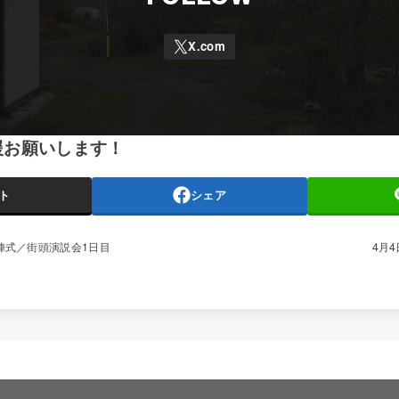
援お願いします！
ト
シェア
陣式／街頭演説会1日目
4月