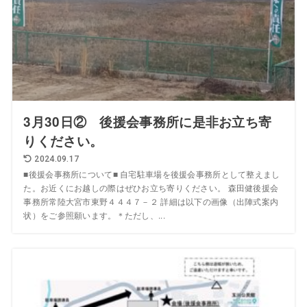
3月30日② 後援会事務所に是非お立ち寄
りください。
2024.09.17
■後援会事務所について■ 自宅駐車場を後援会事務所として整えまし
た。お近くにお越しの際はぜひお立ち寄りください。 森田健後援会
事務所常陸大宮市東野４４４７－２ 詳細は以下の画像（出陣式案内
状）をご参照願います。＊ただし、...