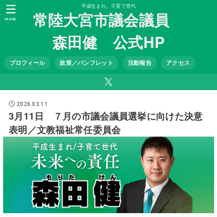
平成生まれ、子育て世代
常陸大宮市議会議員
MENU
森田健 公式HP
プロフィール
政策／パンフレット
活動報告
アクセス
2026.03.11
3月11日 ７月の市議会議員選挙に向けた決意
表明／文教福祉常任委員会