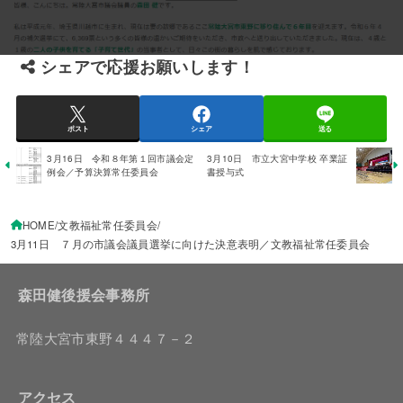
シェアで応援お願いします！
ポスト
シェア
送る
3月16日 令和８年第１回市議会定
3月10日 市立大宮中学校 卒業証
例会／予算決算常任委員会
書授与式
HOME
文教福祉常任委員会
3月11日 ７月の市議会議員選挙に向けた決意表明／文教福祉常任委員会
森田健後援会事務所
常陸大宮市東野４４４７－２
アクセス