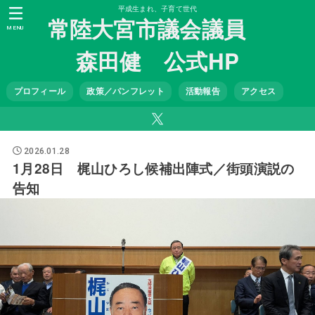
平成生まれ、子育て世代
常陸大宮市議会議員
MENU
森田健 公式HP
プロフィール
政策／パンフレット
活動報告
アクセス
2026.01.28
1月28日 梶山ひろし候補出陣式／街頭演説の
告知