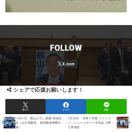
FOLLOW
シェアで応援お願いします！
ポスト
シェア
送る
1月31日 梶山ひろし候補 街頭演
1月24日 令和７年度 ファミリ
説（山方宿駅前、長田郵便局隣広
ー・ニュースポーツ交流会 小野・
場）
三美地区