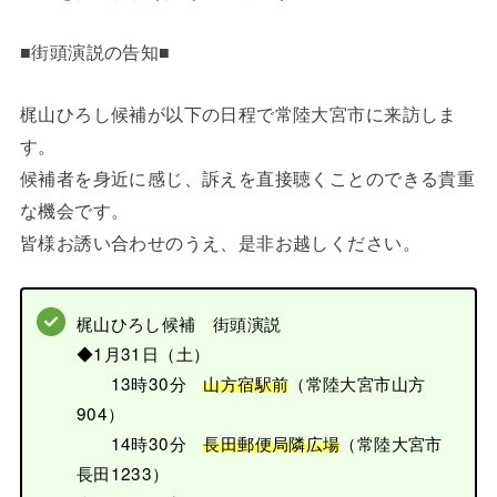
■街頭演説の告知■
梶山ひろし候補が以下の日程で常陸大宮市に来訪しま
す。
候補者を身近に感じ、訴えを直接聴くことのできる貴重
な機会です。
皆様お誘い合わせのうえ、是非お越しください。
梶山ひろし候補 街頭演説
◆1月31日（土）
13時30分
山方宿駅前
（常陸大宮市山方
904）
14時30分
長田郵便局隣広場
（常陸大宮市
長田1233）