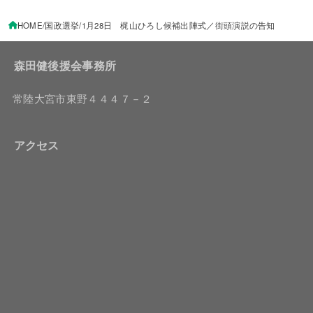
HOME
国政選挙
1月28日 梶山ひろし候補出陣式／街頭演説の告知
森田健後援会事務所
常陸大宮市東野４４４７－２
アクセス