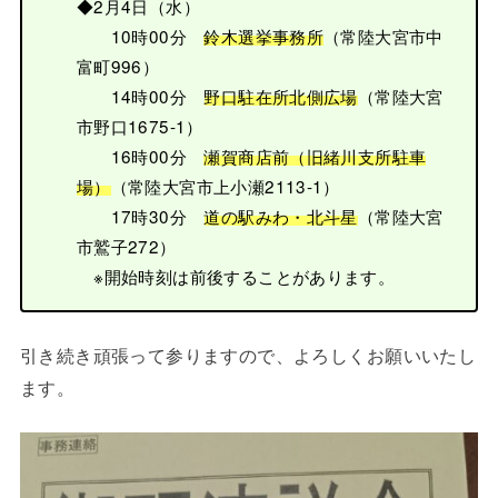
◆2月4日（水）
10時00分
鈴木選挙事務所
（常陸大宮市中
富町996）
14時00分
野口駐在所北側広場
（常陸大宮
市野口1675-1）
16時00分
瀬賀商店前（旧緒川支所駐車
場）
（常陸大宮市上小瀬2113-1）
17時30分
道の駅みわ・北斗星
（常陸大宮
市鷲子272）
※開始時刻は前後することがあります。
引き続き頑張って参りますので、よろしくお願いいたし
ます。