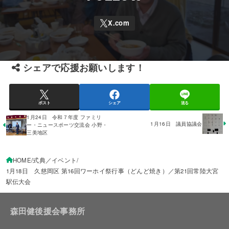
シェアで応援お願いします！
ポスト
シェア
送る
1月24日 令和７年度 ファミリ
1月16日 議員協議会
ー・ニュースポーツ交流会 小野・
三美地区
HOME
式典／イベント
1月18日 久慈岡区 第16回ワーホイ祭行事（どんど焼き）／第21回常陸大宮
駅伝大会
森田健後援会事務所