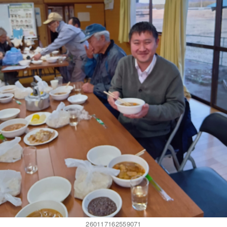
260117162559071