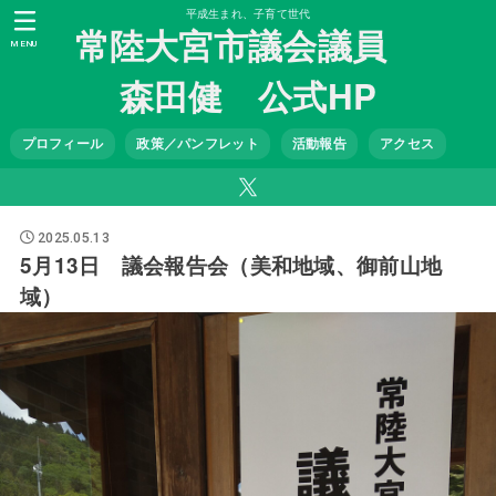
平成生まれ、子育て世代
常陸大宮市議会議員
MENU
森田健 公式HP
プロフィール
政策／パンフレット
活動報告
アクセス
2025.05.13
5月13日 議会報告会（美和地域、御前山地
域）