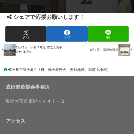
シェアで応援お願いします！
ポスト
シェア
送る
5月15日 令和７年度 市立大宮中
5月8日 議員協議会
学校 体育祭
HOME
市議会
5月13日 議会報告会（美和地域、御前山地域）
森田健後援会事務所
常陸大宮市東野４４４７－２
アクセス