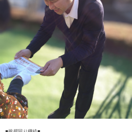
■挨拶回り継続■