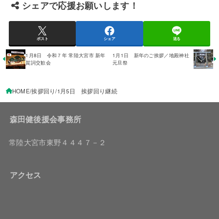
シェアで応援お願いします！
ポスト
シェア
送る
1月8日 令和７年 常陸大宮市 新年
1月1日 新年のご挨拶／地殿神社
賀詞交歓会
元旦祭
HOME
挨拶回り
1月5日 挨拶回り継続
森田健後援会事務所
常陸大宮市東野４４４７－２
アクセス