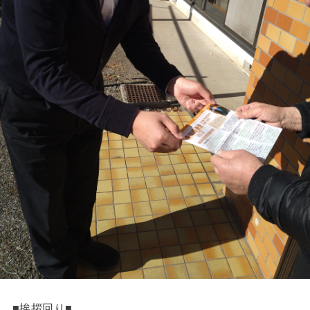
■挨拶回り■