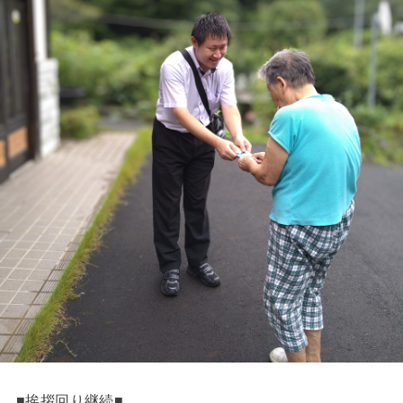
■挨拶回り継続■