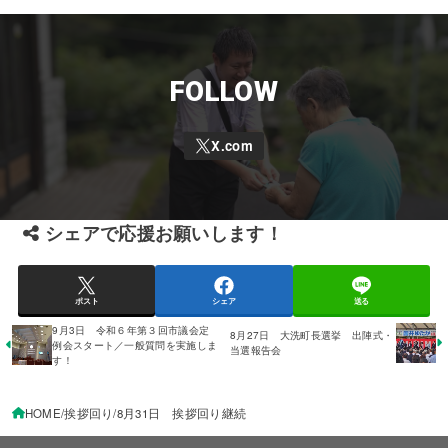
FOLLOW
シェアで応援お願いします！
ポスト
シェア
送る
9月3日 令和６年第３回市議会定
8月27日 大洗町長選挙 出陣式・
例会スタート／一般質問を実施しま
当選報告会
す！
HOME
挨拶回り
8月31日 挨拶回り継続